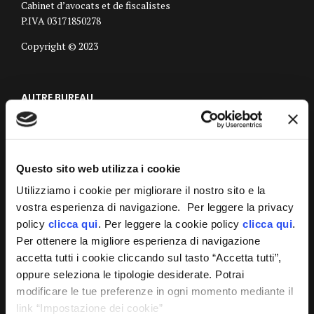
Cabinet d’avocats et de fiscalistes
P.IVA 03171850278
Copyright © 2023
AUTRE BUREAU
Bureau De Venise
Siège de Vicence
Questo sito web utilizza i cookie
Siège de Vérone
Utilizziamo i cookie per migliorare il nostro sito e la
vostra esperienza di navigazione. Per leggere la privacy
Siège de Padoue
policy
clicca qui
. Per leggere la cookie policy
clicca qui
.
Siège de Milan
Per ottenere la migliore esperienza di navigazione
accetta tutti i cookie cliccando sul tasto “Accetta tutti”,
Siège de Pordenone
oppure seleziona le tipologie desiderate. Potrai
Siège d’Udine
modificare le tue preferenze in ogni momento mediante il
link “Impostazione dei cookie”