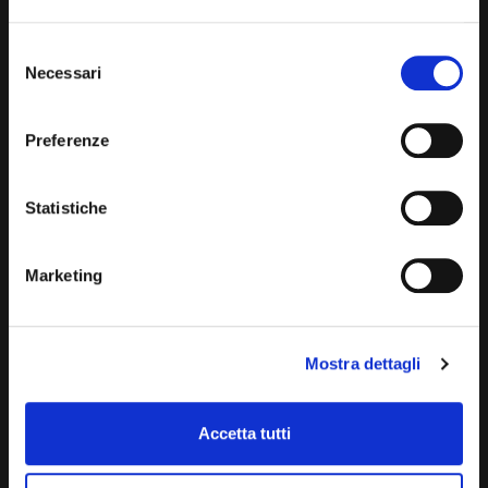
Siège du Luxembourg
Selezione
Necessari
del
consenso
Preferenze
Statistiche
Marketing
Via Torino, 151/a 30172 Venezia - Mestre
Mostra dettagli
+39 041 5322799
venezia@studiotosi.com
Accetta tutti
Suivez-nous :