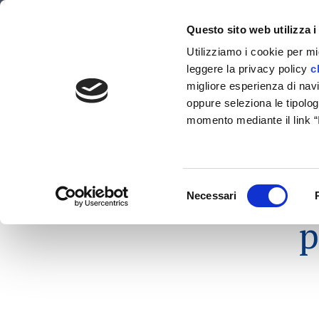
venezia@studiotosi.com
Via Torino, 151/A, 30172 Venezia - Mestr
Questo sito web utilizza i
Utilizziamo i cookie per mi
leggere la privacy policy
c
HOME
migliore esperienza di navig
oppure seleziona le tipolog
momento mediante il link 
Soluzioni
fiscali,
Selezione
Necessari
del
p
consenso