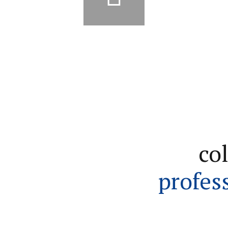
9
0
co
profess