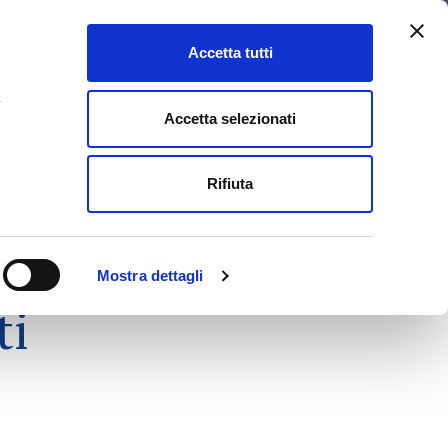
Accetta tutti
+39 041 5322799
a
Accetta selezionati
 DEMAND
MAGAZINE
CONTATTI
ITALIANO
ENGLISH
Rifiuta
ITALIANO
dicate a
imprese,
FRANÇAIS
Mostra dettagli
DEUTSCH
ti
ESPAÑOL
中文 (中国)
РУССКИЙ