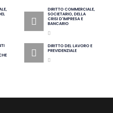
LE,
DIRITTO COMMERCIALE,
DEL
SOCIETARIO, DELLA
CRISI D'IMPRESA E
BANCARIO
0
NTI
DIRITTO DEL LAVORO E
PREVIDENZIALE
1
CHE
0
2
1
3
0
0
2
4
1
1