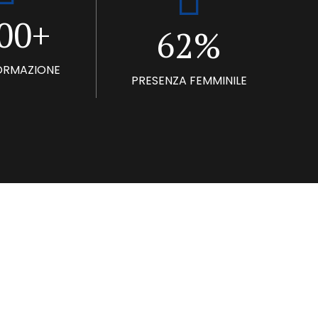
5
1
7
0
0
+
%
6
2
8
FORMAZIONE
7
3
PRESENZA FEMMINILE
9
8
4
0
9
5
0
6
7
8