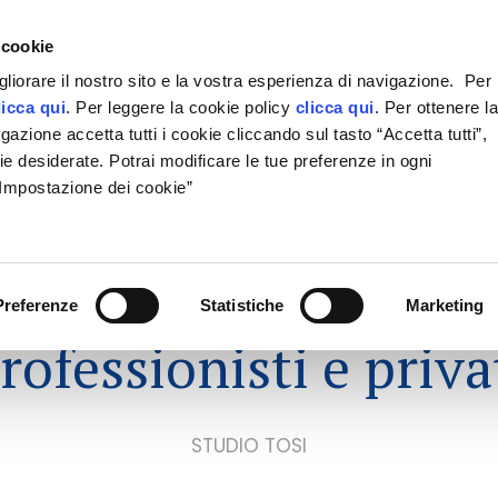
e
 cookie
gliorare il nostro sito e la vostra esperienza di navigazione. Per
licca qui
. Per leggere la cookie policy
clicca qui
. Per ottenere l
LO STUDIO
LE AREE DI ATTIVITÀ
IL TEAM
ON
azione accetta tutti i cookie cliccando sul tasto “Accetta tutti”,
ie desiderate. Potrai modificare le tue preferenze in ogni
“Impostazione dei cookie”
 societarie e penali
de
Preferenze
Statistiche
Marketing
rofessionisti e priva
STUDIO TOSI